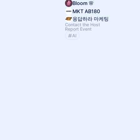
Bloom 🌸
MKT AB180
응답하라 마케팅
Contact the Host
Report Event
AI