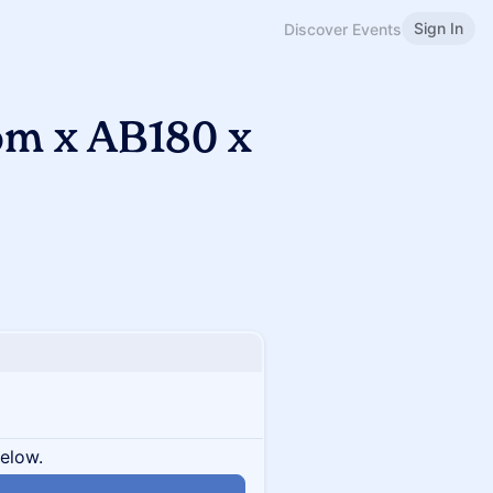
Sign In
Discover Events
om x AB180 x
below.