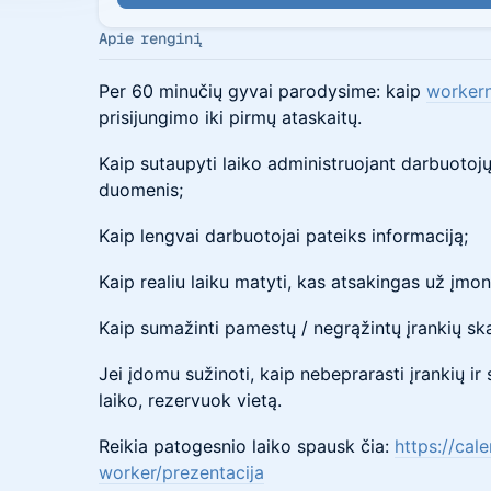
Apie renginį
Per 60 minučių gyvai parodysime: kaip
worker
prisijungimo iki pirmų ataskaitų.
​​​​​Kaip sutaupyti laiko administruojant darbuotoj
duomenis;
​​​​​Kaip lengvai darbuotojai pateiks informaciją;
​​​​​Kaip realiu laiku matyti, kas atsakingas už įmo
​​​​​Kaip sumažinti pamestų / negrąžintų įrankių ska
​​​​​Jei įdomu sužinoti, kaip nebeprarasti įrankių 
laiko, rezervuok vietą.
​​​​​Reikia patogesnio laiko spausk čia:
https://cal
worker/prezentacija