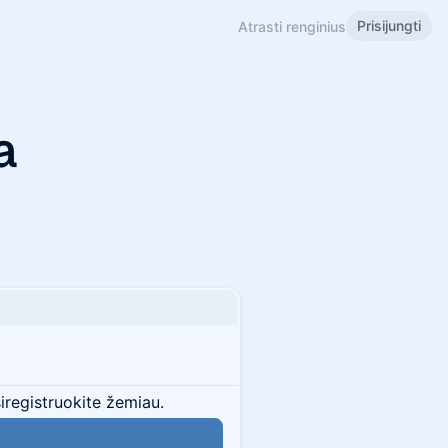
Prisijungti
Atrasti renginius
a
siregistruokite žemiau.