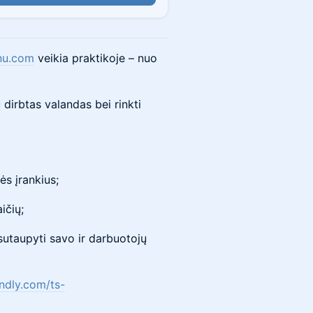
nu.com
veikia praktikoje – nuo
ų dirbtas valandas bei rinkti
nės įrankius;
ičių;
ir sutaupyti savo ir darbuotojų
endly.com/ts-