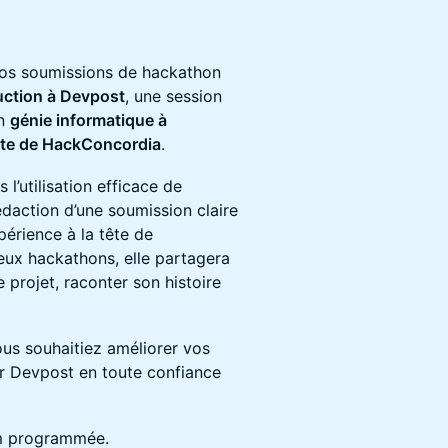
vos soumissions de hackathon
uction à Devpost
, une session
en
génie informatique à
nte de HackConcordia
.
l’utilisation efficace de
édaction d’une soumission claire
périence à la tête de
ux hackathons, elle partagera
 projet, raconter son histoire
us souhaitiez améliorer vos
ser Devpost en toute confiance
om programmée.