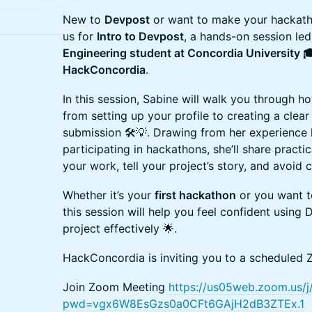
New to
Devpost
or want to make your hackath
us for
Intro to Devpost
, a hands-on session le
Engineering student at Concordia University 
HackConcordia
.
In this session, Sabine will walk you through 
from setting up your profile to creating a clea
submission 🛠️💡. Drawing from her experienc
participating in hackathons, she’ll share practi
your work, tell your project’s story, and avoi
Whether it’s your
first hackathon
or you want t
this session will help you feel confident using
project effectively 🌟.
HackConcordia is inviting you to a scheduled
Join Zoom Meeting
https://us05web.zoom.us/
pwd=vgx6W8EsGzs0a0CFt6GAjH2dB3ZTEx.1