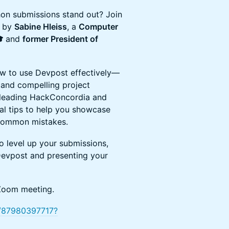
on submissions stand out? Join
d by
Sabine Hleiss
, a
Computer

and
former President of
how to use Devpost effectively—
r and compelling project
e leading HackConcordia and
cal tips to help you showcase
d common mistakes.
o level up your submissions,
 Devpost and presenting your
 Zoom meeting.
j/87980397717?