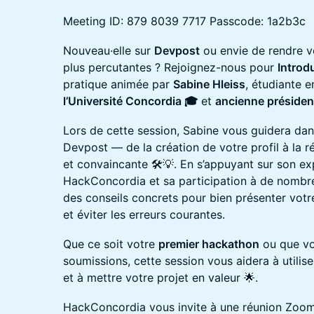
Meeting ID: 879 8039 7717 Passcode: 1a2b3c
Nouveau·elle sur
Devpost
ou envie de rendre 
plus percutantes ? Rejoignez-nous pour
Introd
pratique animée par
Sabine Hleiss
, étudiante 
l’Université Concordia 🎓
et
ancienne préside
Lors de cette session, Sabine vous guidera dans 
Devpost — de la création de votre profil à la r
et convaincante 🛠️💡. En s’appuyant sur son ex
HackConcordia et sa participation à de nombre
des conseils concrets pour bien présenter votre
et éviter les erreurs courantes.
Que ce soit votre
premier hackathon
ou que vo
soumissions, cette session vous aidera à utili
et à mettre votre projet en valeur 🌟.
HackConcordia vous invite à une réunion Zo