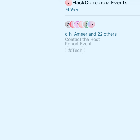
HackConcordia Events
24 Went
d h, Ameer and 22 others
Contact the Host
Report Event
Tech