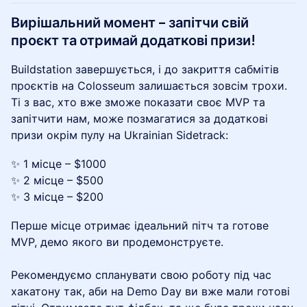
Вирішальний момент – запітчи свій
проєкт та отримай додаткові призи!
Buildstation завершується, і до закриття сабмітів
проєктів на Colosseum ​залишається зовсім трохи.
Ті з вас, хто вже зможе показати своє MVP та
запітчити нам, може позмагатися за додаткові
призи окрім пулу на Ukrainian Sidetrack:
✨ 1 місце – $1000
✨ 2 місце – $500
✨ 3 місце – $200
Перше місце отримає ідеальний пітч та готове
MVP, демо якого ви продемонструєте.​
Рекомендуємо спланувати свою роботу під час
хакатону так, аби на Demo Day ви вже мали готові