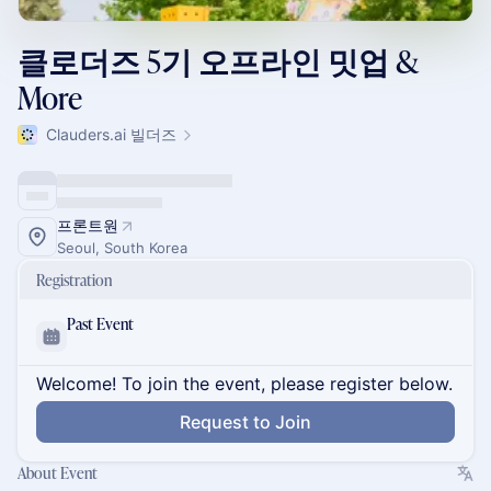
클로더즈 5기 오프라인 밋업 &
More
Clauders.ai 빌더즈
프론트원
Seoul, South Korea
Registration
Past Event
Welcome! To join the event, please register below.
Request to Join
About Event