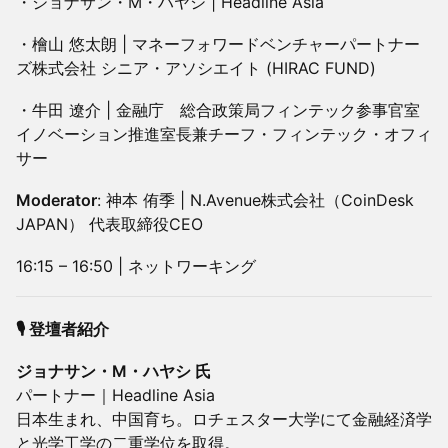
・ジョナサン・M・ハヤシ | Headline Asia
・檜山 悠太朗 | マネーフォワードベンチャーパートナー
ズ株式会社 シニア・アソシエイト (HIRAC FUND)
・牛田 遼介 | 金融庁 総合政策局フィンテック参事官室
イノベーション推進室長兼チーフ・フィンテック・オフィ
サー
Moderator
: 神本 侑季 | N.Avenue株式会社（CoinDesk
JAPAN） 代表取締役CEO
16:15 – 16:50 | ネットワーキング
🎙️ 登壇者紹介
ジョナサン・M・ハヤシ 氏
パートナー｜Headline Asia
日本生まれ、中国育ち。ロチェスター大学にて金融経済学
と光学工学の二重学位を取得。