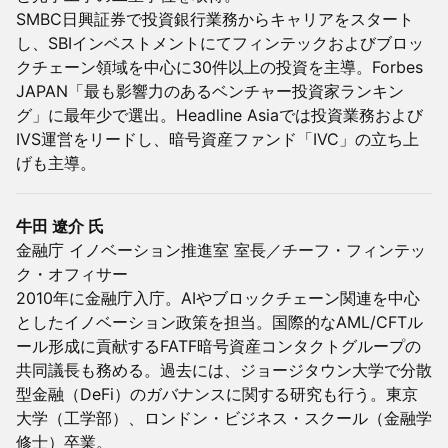
SMBC日興証券で投資銀行業務からキャリアをスタート
し、SBIインベストメントにてフィンテックおよびブロッ
クチェーン領域を中心に30件以上の投資を主導。Forbes
JAPAN「最も影響力のあるベンチャー投資家ランキン
グ」に最年少で選出。Headline Asiaでは投資業務および
IVS運営をリードし、暗号資産ファンド「IVC」の立ち上
げも主導。
牛田 遼介 氏
金融庁 イノベーション推進室 室長／チーフ・フィンテッ
ク・オフィサー
2010年に金融庁入庁。AIやブロックチェーン関連を中心
としたイノベーション政策を担当。国際的なAML/CFTル
ール形成に貢献するFATF暗号資産コンタクトグループの
共同議長も務める。過去には、ジョージタウン大学で分散
型金融（DeFi）のガバナンスに関する研究も行う。東京
大学（工学部）、ロンドン・ビジネス・スクール（金融学
修士）卒業。