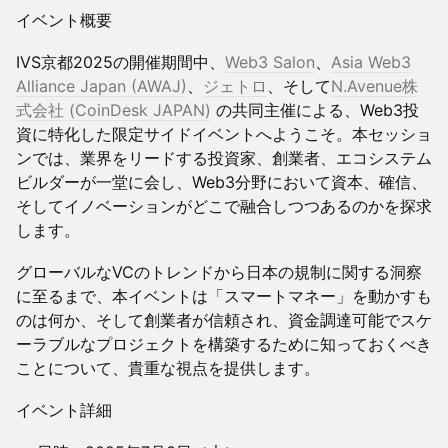
イベント概要
​IVS京都2025の開催期間中、
Web3 Salon
、
Asia Web3
Alliance Japan (AWAJ)
、
ジェトロ
、そして
N.Avenue株
式会社
(CoinDesk JAPAN)
の共同主催による、Web3投
資に特化した限定サイドイベントへようこそ。本セッショ
ンでは、業界をリードする投資家、創業者、エコシステム
ビルダーが一堂に会し、Web3分野において資本、確信、
そしてイノベーションがどこで融合しつつあるのかを探求
します。
​グローバルなVCのトレンドから日本の規制に関する洞察
に至るまで、本イベントは「スマートマネー」を動かすも
のは何か、そして創業者が信頼され、資金調達可能でスケ
ーラブルなプロジェクトを構築するために知っておくべき
ことについて、貴重な視点を提供します。
イベント詳細