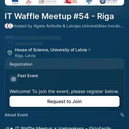
IT Waffle Meetup #54 - Riga
Hosted by Agate Ambulte & Latvijas Universitātes Inovāciju un akselerācijas centrs
House of Science, University of Latvia
Rīga, Latvia
Registration
Past Event
Welcome! To join the event, please register below.
Request to Join
About Event
🧇🔥 IT Waffle Meetup × Icebreakers – tīklošanās