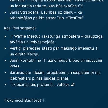
vadītājs) – "Kopīgi inovēt nākotnei: kā universitātes
un industrija rada to, kas būs svarīgs rīt"
Jānis Strapcāns "Laulības uz dienu – kā
tehnoloģijas palīdz atrast īsto mīlestību"
Kas Tevi sagaida?
IT Waffle Meetup raksturīgā atmosfēra – draudzīga,
atvērta un iedvesmojoša.
Vērtīgi pieredzes stāsti par mākslīgo intelektu, IT
un digitalizāciju.
Jauni kontakti no IT, uzņēmējdarbības un inovāciju
vides.
Sarunas par idejām, projektiem un iespējām pirms
Icebreakers pilnas jaudas dienas
Tīklošanās un, protams… vafeles 🧇
Tiekamies! Būs forši! ✨