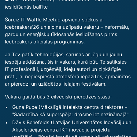
iesildīšanās ballīte
Šoreiz IT Waffle Meetup apvieno spēkus ar
Icebreakers'26 un aicina uz īpašu vakaru – neformālu,
gardu un enerģisku tīklošanās iesildīšanos pirms
Icebreakers oficiālās programmas.
Ja Tev patīk tehnoloģijas, sarunas ar jēgu un jaunu
iespēju atklāšana, šis ir vakars, kurā būt. Te satiksies
IT profesionāļi, uzņēmēji, ideju autori un ziņkārīgie
prāti, lai nepiespiestā atmosfērā iepazītos, apmainītos
ar pieredzi un uzlādētos lielajam festivālam.
Vakara gaidā būs 3 cilvēciski pieredzes stāsti:
Guna Puce (Mākslīgā intelekta centra direktore) –
"Sadarbība kā superspēja: drosme iet nezināmajā"
Dāvis Benefelds (Latvijas Universitātes Inovāciju un
Akselerācijas centra IKT inovāciju projektu