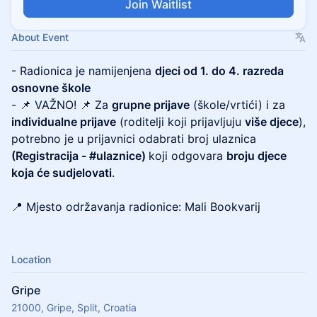
Join Waitlist
About Event
- Radionica je namijenjena
djeci od 1. do 4. razreda
osnovne škole
- 📌 VAŽNO! 📌 Za
grupne prijave
(škole/vrtići) i za
individualne prijave
(roditelji koji prijavljuju
više djece
),
potrebno je u prijavnici odabrati broj ulaznica
(Registracija - #ulaznice)
koji odgovara
broju djece
koja će sudjelovati
.
📍 Mjesto održavanja radionice: Mali Bookvarij
Location
Gripe
21000, Gripe, Split, Croatia