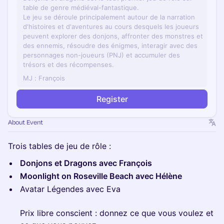
table de genre médiéval-fantastique.
Le jeu se déroule principalement autour de la narration
d'histoires et d'aventures au cours desquels les joueurs
peuvent explorer des donjons, affronter des monstres et
des ennemis, résoudre des énigmes, interagir avec des
personnages non-joueurs (PNJ) et accumuler des
trésors et des récompenses.
MJ : François
Register
About Event
Trois tables de jeu de rôle :
Donjons et Dragons avec François
Moonlight on Roseville Beach avec Hélène
Avatar Légendes avec Eva
Prix libre conscient : donnez ce que vous voulez et