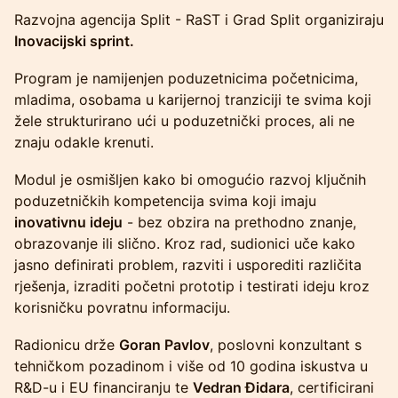
Razvojna agencija Split - RaST i Grad Split organiziraju
Inovacijski sprint.
Program je namijenjen poduzetnicima početnicima,
mladima, osobama u karijernoj tranziciji te svima koji
žele strukturirano ući u poduzetnički proces, ali ne
znaju odakle krenuti.
Modul je osmišljen kako bi omogućio razvoj ključnih
poduzetničkih kompetencija svima koji imaju
inovativnu ideju
- bez obzira na prethodno znanje,
obrazovanje ili slično. Kroz rad, sudionici uče kako
jasno definirati problem, razviti i usporediti različita
rješenja, izraditi početni prototip i testirati ideju kroz
korisničku povratnu informaciju.
Radionicu drže
Goran Pavlov
, poslovni konzultant s
tehničkom pozadinom i više od 10 godina iskustva u
R&D-u i EU financiranju te
Vedran Đidara
, certificirani