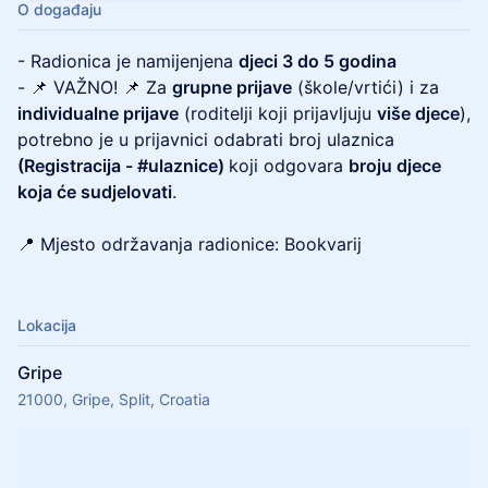
O događaju
- Radionica je namijenjena
djeci 3 do 5 godina
- 📌 VAŽNO! 📌 Za
grupne prijave
(škole/vrtići) i za
individualne prijave
(roditelji koji prijavljuju
više djece
),
potrebno je u prijavnici odabrati broj ulaznica
(Registracija - #ulaznice)
koji odgovara
broju djece
koja će sudjelovati
.
📍 Mjesto održavanja radionice: Bookvarij
Lokacija
Gripe
21000, Gripe, Split, Croatia