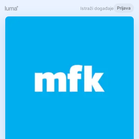
Prijava
Istraži događaje