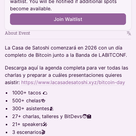
waitlist. You will be notified if additional spots
become available.
Join Waitlist
About Event
La Casa de Satoshi comenzará en 2026 con un día
completo de Bitcoin junto a la Banda de LABITCONF.
Descarga aquí la agenda completa para ver todas las
charlas y preparar a cuáles presentaciones quieres
asistir:
https://www.lacasadesatoshi.xyz/bitcoin-day
1000+ tacos 🌮
500+ chelas🍻
300+ asistentes🫂
27+ charlas, talleres y BitDevs🧑‍🏫
21+ speakers🎤
3 escenarios🎬