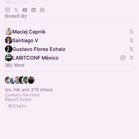
Mexico City.
https://www.cdmxbitdevs.org/
Hosted By
Maciej Cepnik
Santiago V
Gustavo Flores Echaiz
LABITCONF México
381 Went
Ian, Nik and 379 others
Contact the Host
Report Event
Crypto