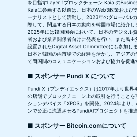
を目指すLayer 1ブロックチェーン Kaia のBusiness
Kaiaに参画する以前は、日本のWeb3政策およ
ーナリストとして活動し、2023年のグローバルカ
際して、関連する日本の動向を韓国市場に紹介し
2025年には韓国国会において、日本のデジタル
者および業界関係者向けに発表を行い、また民主党のMi
設置されたDigital Asset Committeeにも参加
日本と韓国の両市場での経験を活かし、アジアの
て両国間のコミュニケーションおよび協力を促進
■ スポンサー Pundi X について
Pundi X（プンディエックス）は2017年より
の店舗でブロックチェーン上の取引を行うことを
ションデバイス「XPOS」を開発。2024年より
ンで公正に流通させるPundiAIプロジェクトを推
■ スポンサー Bitcoin.comについて