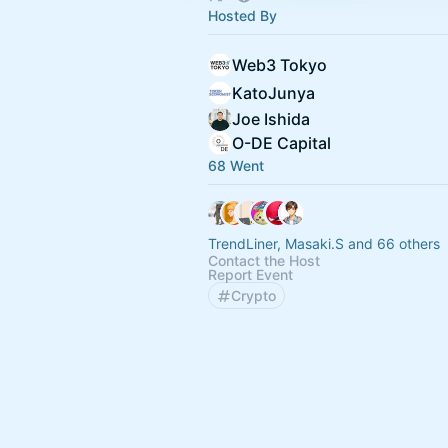
Hosted By
Web3 Tokyo
KatoJunya
Joe Ishida
O-DE Capital
68 Went
TrendLiner, Masaki.S and 66 others
Contact the Host
Report Event
Crypto