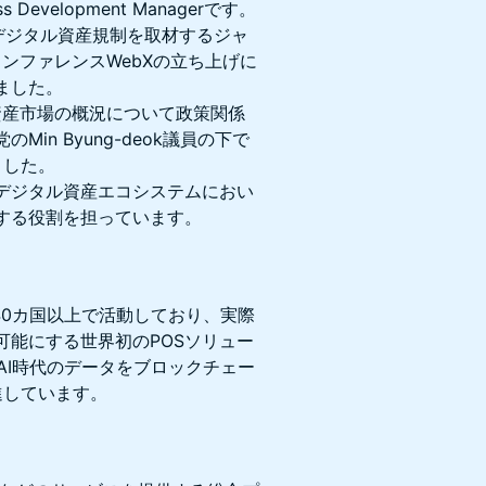
 Development Managerです。
びデジタル資産規制を取材するジャ
ンファレンスWebXの立ち上げに
ました。
資産市場の概況について政策関係
n Byung-deok議員の下で
しました。
デジタル資産エコシステムにおい
する役割を担っています。
世界40カ国以上で活動しており、実際
可能にする世界初のPOSソリュー
、AI時代のデータをブロックチェー
進しています。