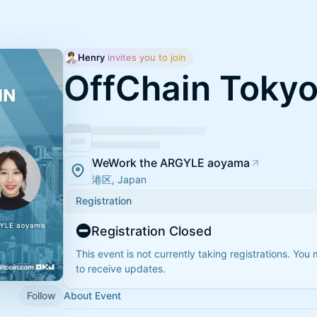
Henry
 invites you to join
OffChain Tokyo
WeWork the ARGYLE aoyama
港区, Japan
Registration
Registration Closed
This event is not currently taking registrations. You
to receive updates.
Follow
About Event