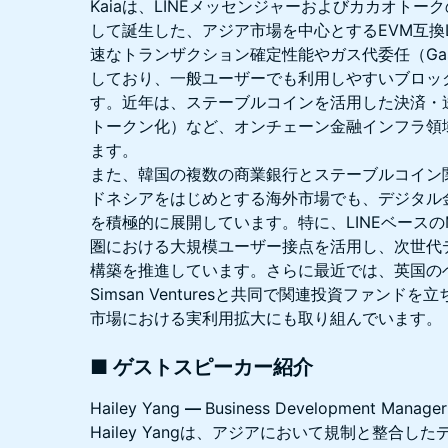
Kaiaは、LINEメッセンジャーおよびカカオト
して誕生した、アジア市場を中心とするEVM互換L
速なトランザクション確定性能やガス代委任（Gas D
しており、一般ユーザーでも利用しやすいブロッ
す。近年は、ステーブルコインを活用した決済・送
トークン化）など、オンチェーン金融インフラ領
ます。
また、韓国の複数の商業銀行とステーブルコイン
ドネシアをはじめとする海外市場でも、デジタル
を積極的に展開しています。特に、LINEベースのMi
圏における大規模ユーザー接点を活用し、次世代
構築を推進しています。さらに最近では、英国の
Simsan Venturesと共同で関連投資ファン
市場における実利用拡大にも取り組んでいます。
■ ゲストスピーカー紹介
Hailey Yang
—
Business Development Manager
Hailey Yangは、アジアにおいて規制と整合