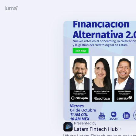
Presented by
Latam Fintech Hub
Where Latam Fintech makers get co