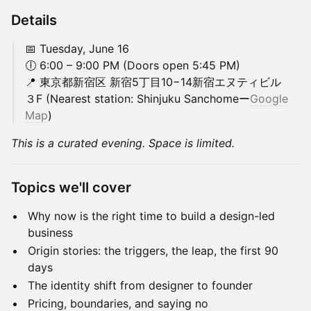
Details
📅 Tuesday, June 16
🕕 6:00 – 9:00 PM (Doors open 5:45 PM)
📍 東京都新宿区 新宿5丁目10−14新宿エヌティビル
３F (Nearest station: Shinjuku Sanchomeー
Google
Map
)
This is a curated evening. Space is limited.
Topics we'll cover
Why now is the right time to build a design-led
business
Origin stories: the triggers, the leap, the first 90
days
The identity shift from designer to founder
Pricing, boundaries, and saying no