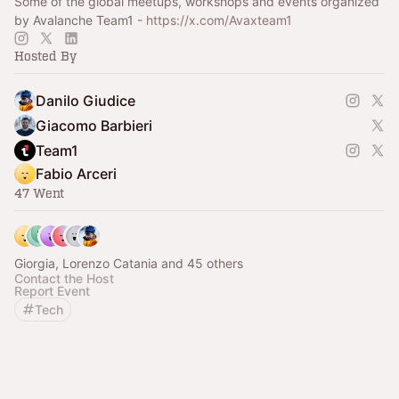
Some of the global meetups, workshops and events organized
by Avalanche Team1 -
https://x.com/Avaxteam1
Hosted By
Danilo Giudice
Giacomo Barbieri
Team1
Fabio Arceri
47 Went
Giorgia, Lorenzo Catania and 45 others
Contact the Host
Report Event
Tech