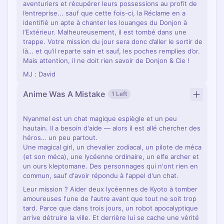
aventuriers et récupérer leurs possessions au profit de
l’entreprise... sauf que cette fois-ci, la Réclame en a
identifié un apte à chanter les louanges du Donjon à
l’Extérieur. Malheureusement, il est tombé dans une
trappe. Votre mission du jour sera donc d’aller le sortir de
là… et qu’il reparte sain et sauf, les poches remplies d’or.
Mais attention, il ne doit rien savoir de Donjon & Cie !
MJ : David
Anime Was A Mistake
1 Left
Nyanmel est un chat magique espiègle et un peu
hautain. Il a besoin d'aide — alors il est allé chercher des
héros… un peu partout.
Une magical girl, un chevalier zodiacal, un pilote de méca
(et son méca), une lycéenne ordinaire, un elfe archer et
un ours kleptomane. Des personnages qui n'ont rien en
commun, sauf d'avoir répondu à l'appel d'un chat.
Leur mission ? Aider deux lycéennes de Kyoto à tomber
amoureuses l'une de l'autre avant que tout ne soit trop
tard. Parce que dans trois jours, un robot apocalyptique
arrive détruire la ville. Et derrière lui se cache une vérité