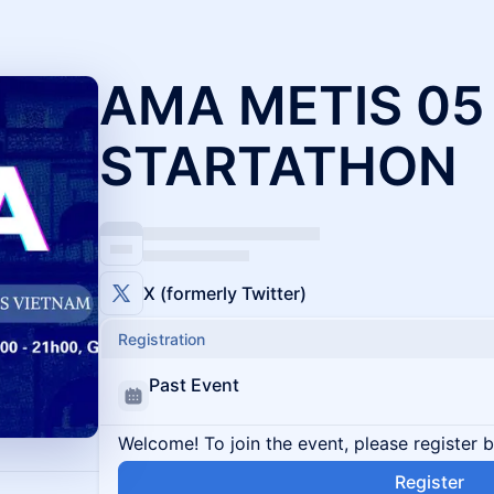
AMA METIS 05 
STARTATHON
X (formerly Twitter)
Registration
Past Event
Welcome! To join the event, please register 
Register