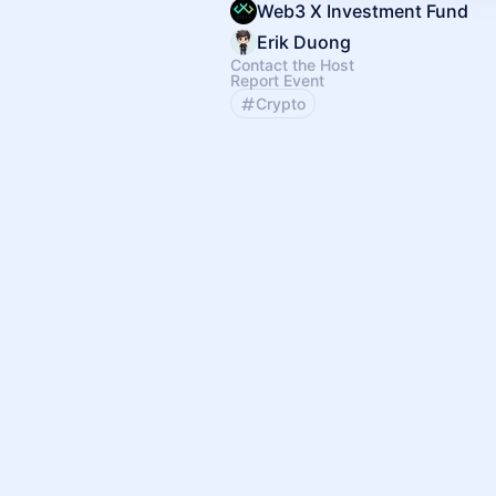
Web3 X Investment Fund
Erik Duong
Contact the Host
Report Event
Crypto