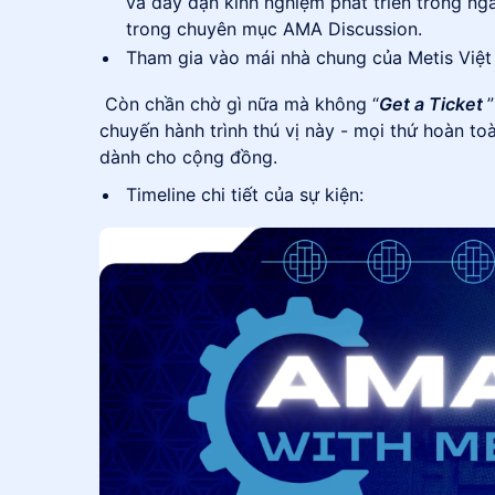
và dày dặn kinh nghiệm phát triển trong n
trong chuyên mục AMA Discussion.
​Tham gia vào mái nhà chung của Metis Việ
​ Còn chần chờ gì nữa mà không “
Get a Ticket
chuyến hành trình thú vị này - mọi thứ hoàn to
dành cho cộng đồng.
Timeline chi tiết của sự kiện: