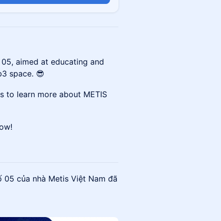
05, aimed at educating and
b3 space. 😎
ts to learn more about METIS
low!
ố 05 của nhà Metis Việt Nam đã