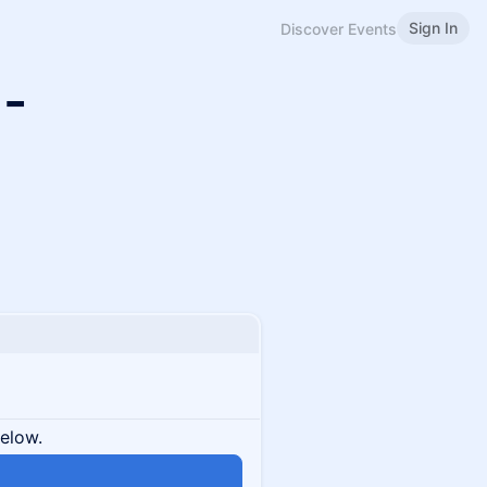
Sign In
Discover Events
-
below.