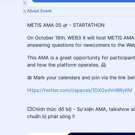
About Event
METIS AMA 05 🌿 - STARTATHON
On October 18th, WEB3 X will host METIS AMA 
answering questions for newcomers to the We
This AMA is a great opportunity for participan
and how the platform operates. 🤗
📅 Mark your calendars and join via the link be
https://twitter.com/i/spaces/1DXGydVnRRyKM
​💥Chính thức đổ bộ - Sự kiện AMA, talkshow s
chuẩn bị phát sóng !!