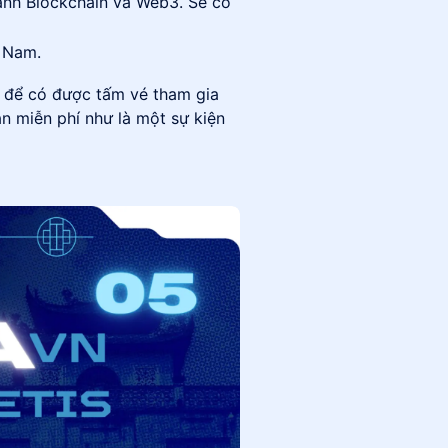
gành Blockchain và Web3. Sẽ có
t Nam.
” để có được tấm vé tham gia
àn miễn phí như là một sự kiện