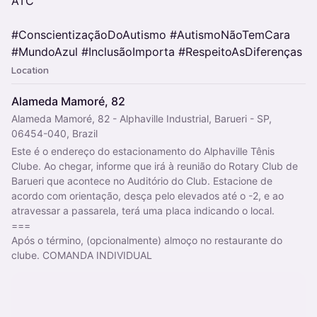
ATC
#ConscientizaçãoDoAutismo #AutismoNãoTemCara
#MundoAzul #InclusãoImporta #RespeitoAsDiferenças
Location
Alameda Mamoré, 82
Alameda Mamoré, 82 - Alphaville Industrial, Barueri - SP,
06454-040, Brazil
Este é o endereço do estacionamento do Alphaville Tênis 
Clube. Ao chegar, informe que irá à reunião do Rotary Club de 
Barueri que acontece no Auditório do Club. Estacione de 
acordo com orientação, desça pelo elevados até o -2, e ao 
atravessar a passarela, terá uma placa indicando o local.
===
Após o término, (opcionalmente) almoço no restaurante do 
clube. COMANDA INDIVIDUAL