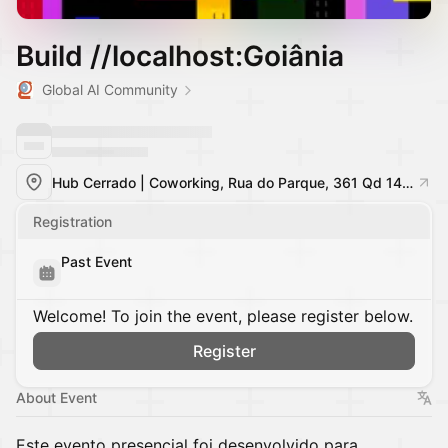
Build //localhost:Goiânia
Global AI Community
Hub Cerrado | Coworking, Rua do Parque, 361 Qd 145, Lt. Area3 - Jardim Atlântico, Goiânia - GO, 74343-245, Brasil, Goiânia, Brazil
Registration
Past Event
Welcome! To join the event, please register below.
Register
About Event
Este evento presencial foi desenvolvido para