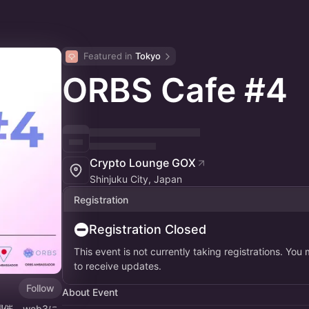
Featured in 
Tokyo
ORBS Cafe #4
Crypto Lounge GOX
Shinjuku City, Japan
Registration
Registration Closed
This event is not currently taking registrations. You
to receive updates.
Follow
About Event
開催。web3に