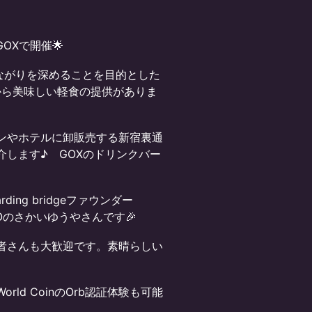
GOXで開催🌟
り、つながりを深めることを目的とした
sから美味しい軽食の提供がありま
ランやホテルに卸販売する新宿裏通
します♪ GOXのドリンクバー
ing bridgeファウンダー
CEOのさかいゆうやさんです🎉
者さんも大歓迎です。素晴らしい
rld CoinのOrb認証体験も可能