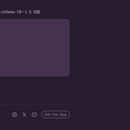
ō, 2-chōme−19−１５ 6階
Get the App