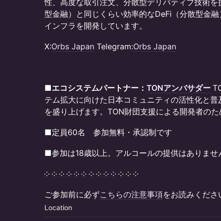
性、高度な取引注文、分散型デリバティブ技術を提
型金融）と同じくらい効率的なDeFi（分散型金融
インフラを開発しています。
​​​X:
Orbs Japan
Telegram:
Orbs Japan
​■エコシステムパートナー：
TONアンバサダー
T
テム拡大に向けた日本コミュニティの活性化と普
を盛り上げます。TON財団支援による開発者の
​​■定員60名 参加無料・承認制です
■参加は18歳以上。アルコールの提供はありませ
​​​​༶ ༶ ༶ ༶ ༶ ༶ ༶ ༶ ༶ ༶ ༶ ༶ ༶
​​​​​ご参加前に必ず
こちらの注意事項
をお読みくださ
Location