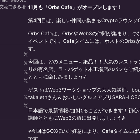
交流できる場
11月も「Orbs Cafe」がオープンします！
​​​第4回目は、楽しい仲間が集まるCryptoラウンジ
​Orbs Cafeは、OrbsやWeb3の仲間が集ま
イベントです。Cafeタイムには、ホストのOrb
す。
​今回は、どのメニューも絶品！！人気のレスト
りの有名店、ラ・バゲット本工場店のパンをご紹介
とともに楽しみましょう♪
​​ゲストはWeb3ワークショップの大人気講師、board
taka.ethさん＆おいしいグルメアプリSARAH 
日本語で最新情報に触れることができます！初心
講師とともにWeb3の旅に出発しましょう♪
​​※今回はGOX様のご好意により、CafeタイムにはWo
です。