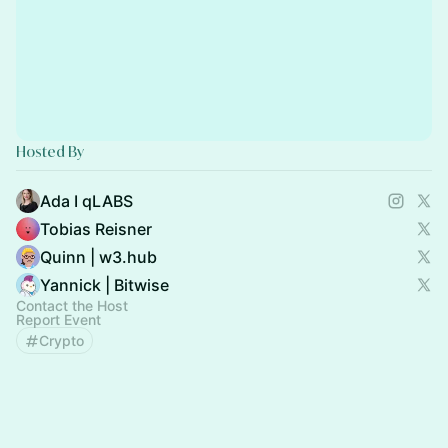
Hosted By
Ada I qLABS
Tobias Reisner
Quinn | w3.hub
Yannick | Bitwise
Contact the Host
Report Event
Crypto