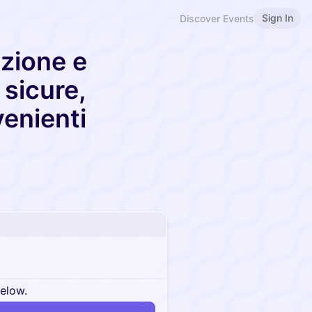
Sign In
Discover Events
zione e
 sicure,
venienti
below.