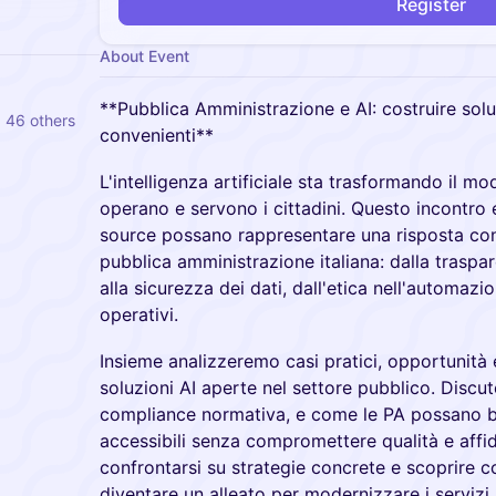
Register
About Event
**Pubblica Amministrazione e AI: costruire soluz
d 46 others
convenienti**
L'intelligenza artificiale sta trasformando il mod
operano e servono i cittadini. Questo incontro
source possano rappresentare una risposta con
pubblica amministrazione italiana: dalla traspa
alla sicurezza dei dati, dall'etica nell'automaz
operativi.
Insieme analizzeremo casi pratici, opportunità 
soluzioni AI aperte nel settore pubblico. Discut
compliance normativa, e come le PA possano be
accessibili senza compromettere qualità e affid
confrontarsi su strategie concrete e scoprire 
diventare un alleato per modernizzare i servizi 