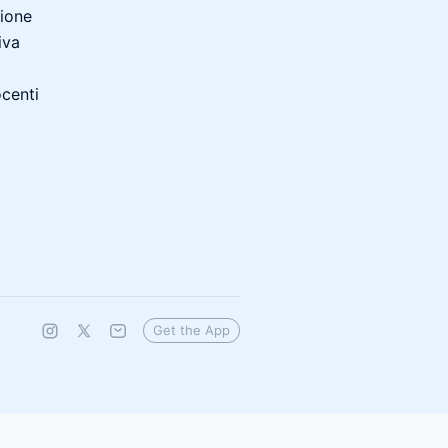
zione
iva
ocenti
Get the App