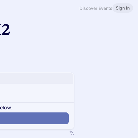
Sign In
Discover Events
12
below.
n