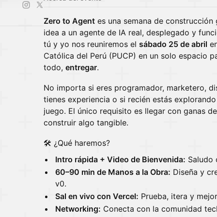
Zero to Agent
es una semana de construcción 
idea a un agente de IA real, desplegado y fun
tú y yo nos reuniremos el
sábado 25 de abril
en
Católica del Perú (PUCP) en un solo espacio pa
todo,
entregar
.
No importa si eres programador, marketero, d
tienes experiencia o si recién estás explorando
juego. El único requisito es llegar con ganas d
construir algo tangible.
🛠️ ¿Qué haremos?
Intro rápida + Video de Bienvenida:
Saludo o
60–90 min de Manos a la Obra:
Diseña y cre
v0.
Sal en vivo con Vercel:
Prueba, itera y mejor
Networking:
Conecta con la comunidad tech