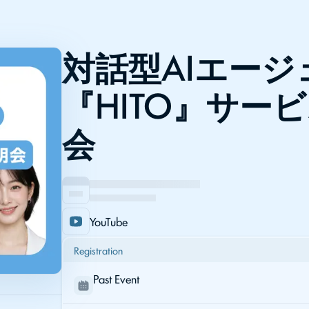
対話型AIエージ
『HITO』サー
会
YouTube
Registration
Past Event