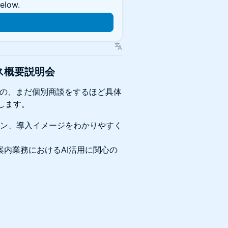
below.
n
ビス概要説明会
ものの、まだ個別商談をするほど具体
します。
ーン、導入イメージをわかりやすく
案内業務におけるAI活用に関心の