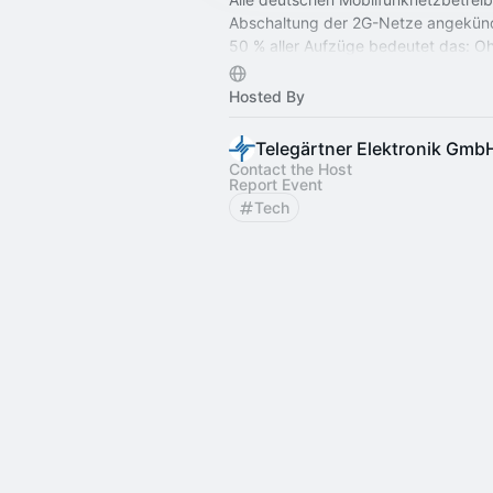
Abschaltung der 2G-Netze angekünd
50 % aller Aufzüge bedeutet das: O
Umrüstung werden Notrufsystem un
funktionsunfähig.
Hosted By
Telegärtner Elektronik Gmb
Contact the Host
Report Event
Tech