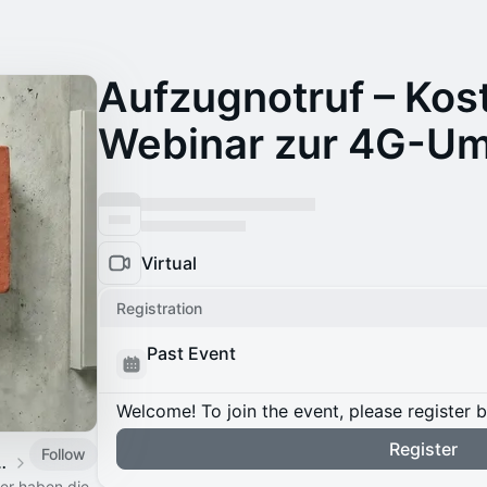
Aufzugnotruf – Kos
Webinar zur 4G-U
Virtual
Registration
Past Event
Welcome! To join the event, please register 
Register
Follow
 vor dem „Backstein-Effekt“?
er haben die