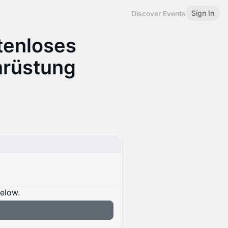
Sign In
Discover Events
tenloses
mrüstung
below.