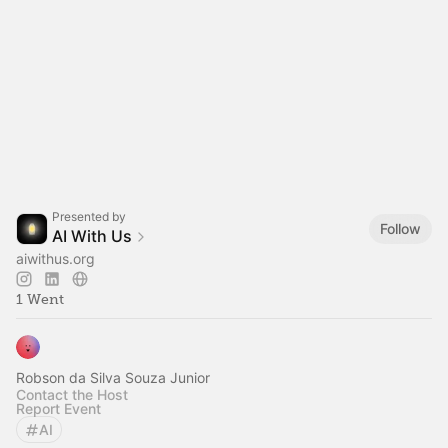
Presented by
Follow
AI With Us
aiwithus.org
1 Went
Robson da Silva Souza Junior
Contact the Host
Report Event
AI