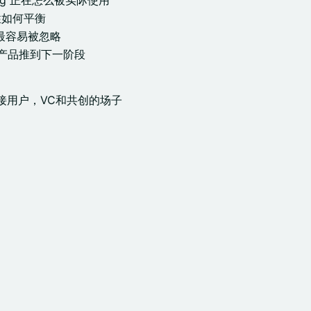
ding 正在怎么被实际使用
性如何平衡
里最容易被忽略
 产品推到下一阶段
接用户，VC和共创的场子