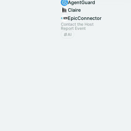
AgentGuard
Claire
EpicConnector
Contact the Host
Report Event
AI