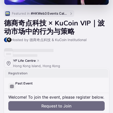
Featured in 
#HKWeb3 Events Calendar
德商奇点科技 × KuCoin VIP｜波
动市场中的行为与策略
Hosted by 德商奇点科技 & KuCoin Institutional
YF Life Centre
Hong Kong Island, Hong Kong
Registration
Past Event
Welcome! To join the event, please register below.
Request to Join