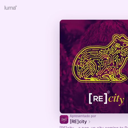
Apresentado por
[RE]city
[RE]city – a pop-up city coming to Re