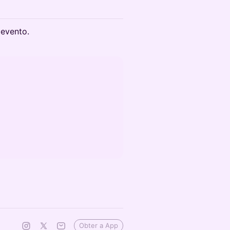
 evento.
Obter a App