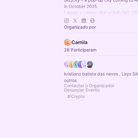
in October 2025.
| Apply 👉
https://bit.ly/3Vfx1KO
🇺
| Inscreva-se 👉
http://bit.ly/4gvtQ
| Telegram 🛫
https://t.me/+ZI_VX
Organizado por
Camila
28 Participaram
kristiano batista das neves , Lays Si
outros
Contactar o Organizador
Denunciar Evento
Crypto