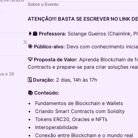
Sobre o Evento

ATENÇÃO!!! BASTA SE ESCREVER NO LINK DE
Za
🇧🇷
MMK4y0wMTIx
👩‍🏫 Professora:
Solange Gueiros (Chainlink, Pl
🎯 Público-alvo:
Devs com conhecimento inicial
💡 Proposta de Valor:
Aprenda Blockchain de fo
Contracts e prepare-se para criar soluções rea
lva e 26
🗓️ Duração:
2 dias, 14h às 17h
📚 Conteúdo:
Fundamentos de Blockchain e Wallets
Criando Smart Contracts com Solidity
Tokens ERC20, Oracles e NFTs
Interoperabilidade
Conexão entre Blockchain e o mundo real