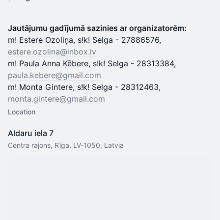
Jautājumu gadījumā sazinies ar organizatorēm:
m! Estere Ozoliņa, s!k! Selga - 27886576,
estere.ozolina@inbox.lv
m! Paula Anna Ķēbere, s!k! Selga - 28313384,
paula.kebere@gmail.com
m! Monta Gintere, s!k! Selga - 28312463,
monta.gintere@gmail.com
Location
Aldaru iela 7
Centra rajons, Rīga, LV-1050, Latvia