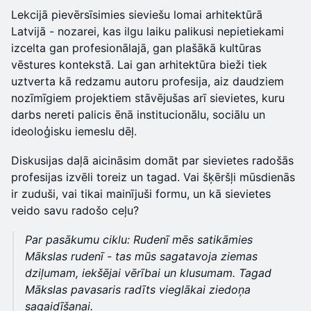
Lekcijā pievērsīsimies sieviešu lomai arhitektūrā
Latvijā - nozarei, kas ilgu laiku palikusi nepietiekami
izcelta gan profesionālajā, gan plašākā kultūras
vēstures kontekstā. Lai gan arhitektūra bieži tiek
uztverta kā redzamu autoru profesija, aiz daudziem
nozīmīgiem projektiem stāvējušas arī sievietes, kuru
darbs nereti palicis ēnā institucionālu, sociālu un
ideoloģisku iemeslu dēļ.
Diskusijas daļā aicināsim domāt par sievietes radošās
profesijas izvēli toreiz un tagad. Vai šķēršļi mūsdienās
ir zuduši, vai tikai mainījuši formu, un kā sievietes
veido savu radošo ceļu?
Par pasākumu ciklu: Rudenī mēs satikāmies
Mākslas rudenī - tas mūs sagatavoja ziemas
dziļumam, iekšējai vērībai un klusumam. Tagad
Mākslas pavasaris radīts vieglākai ziedoņa
sagaidīšanai.