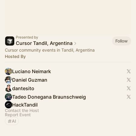
Presented by
Follow
Cursor Tandil, Argentina
Cursor community events in Tandil, Argentina
Hosted By
Luciano Neimark
Daniel Guzman
dantesito
Tadeo Donegana Braunschweig
HackTandil
Contact the Host
Report Event
AI