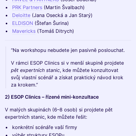
PRK Partners
(Martin Švalbach)
Deloitte
(Jana Osecká a Jan Starý)
ELDISON
(Štefan Šurina)
Mavericks
(Tomáš Ditrych)
“Na workshopu nebudete jen pasivně poslouchat.
V rámci ESOP Clinics si v menší skupině projdete
pět expertních stanic
, kde můžete konzultovat
svůj vlastní scénář a získat praktický návod krok
za krokem.”
2) ESOP Clinics – řízené mini-konzultace
V malých skupinách (6–8 osob) si projdete pět
expertních stanic, kde můžete řešit:
konkrétní scénáře vaší firmy
výběr struktury ESOPu