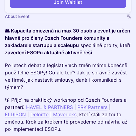
Join Waitlist
About Event
👥 Kapacita omezená na max 30 osob a event je určen
hlavně pro členy Czech Founders komunity a
zakladatele startupu a scaleupu
speciálně pro ty, kteří
zavedení ESOPu aktuálně aktivně řeší
.
Po letech debat a legislativních změn máme konečně
použitelné ESOPy! Co ale teď? Jak je správně zavést
ve firmě, jak nastavit smlouvy, daně i komunikaci s
týmem?
🎯 Přijď na praktický workshop od Czech Founders a
partnerů
HAVEL & PARTNERS
|
PRK Partners
|
ELDISON
|
Deloitte
|
Mavericks
, kteří stáli za touto
změnou. Krok za krokem tě provedeme od návrhu až
po implementaci ESOPu.