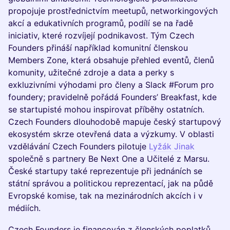
propojuje prostřednictvím meetupů, networkingových
akcí a edukativních programů, podílí se na řadě
iniciativ, které rozvíjejí podnikavost. Tým Czech
Founders přináší například komunitní členskou
Members Zone, která obsahuje přehled eventů, členů
komunity, užitečné zdroje a data a perky s
exkluzivními výhodami pro členy a Slack #Forum pro
foundery; pravidelně pořádá Founders’ Breakfast, kde
se startupisté mohou inspirovat příběhy ostatních.
Czech Founders dlouhodobě mapuje český startupový
ekosystém skrze otevřená data a výzkumy. V oblasti
vzdělávání Czech Founders pilotuje
Lyžák Jinak
společně s partnery Be Next One a Učitelé z Marsu.
České startupy také reprezentuje při jednáních se
státní správou a politickou reprezentací, jak na půdě
Evropské komise, tak na mezinárodních akcích i v
médiích.
Czech Founders je financován z členských poplatků