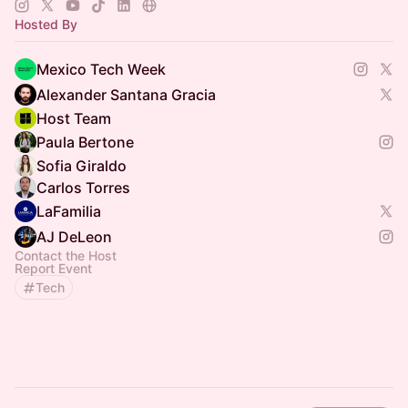
Hosted By
Mexico Tech Week
Alexander Santana Gracia
Host Team
Paula Bertone
Sofia Giraldo
Carlos Torres
LaFamilia
AJ DeLeon
Contact the Host
Report Event
Tech