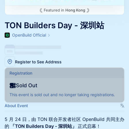
Featured in
Hong Kong
TON Builders Day - 深圳站
OpenBuild Official
Register to See Address
Registration
Sold Out
This event is sold out and no longer taking registrations.
About Event
5 月 24 日，由 TON 联合开发者社区 OpenBuild 共同主办
的
「TON Builders Day - 深圳站」
正式启幕！