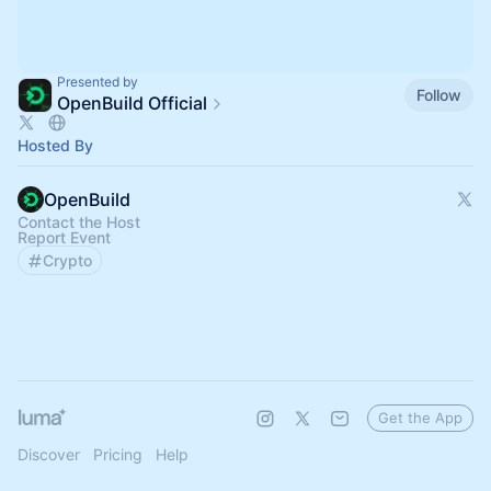
Presented by
Follow
OpenBuild Official
Hosted By
OpenBuild
Contact the Host
Report Event
Crypto
Get the App
Discover
Pricing
Help