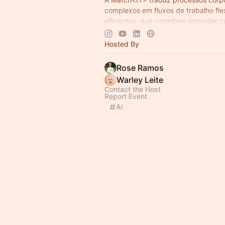
complexos ​em fluxos de trabalho fle
eficientes, que permitem ​entender 
tomar decisões e escalar com confia
Hosted By
Rose Ramos
Warley Leite
Contact the Host
Report Event
AI