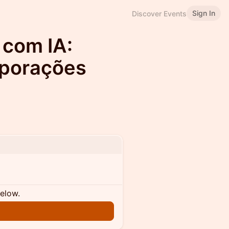
Sign In
Discover Events
 com IA:
rporações
below.
n