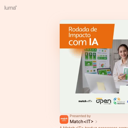
Presented by
Match<IT>
​A Match<IT> traduz processos corp