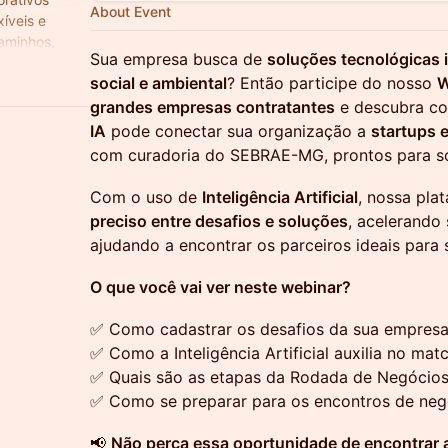
About Event
xíveis e
caminhos,
Sua empresa busca de
soluções tecnológicas 
nça.
social e ambiental
? Então participe do nosso
W
grandes empresas contratantes
e descubra c
IA
pode conectar sua organização a
startups 
com curadoria do SEBRAE-MG, prontos para so
Com o uso de
Inteligência Artificial
, nossa pla
preciso entre desafios e soluções
, acelerando
ajudando a encontrar os parceiros ideais para
O que você vai ver neste webinar?
✅ Como cadastrar os desafios da sua empres
✅ Como a Inteligência Artificial auxilia no m
✅ Quais são as etapas da Rodada de Negócios
✅ Como se preparar para os encontros de neg
📢
Não perca essa oportunidade de encontrar 