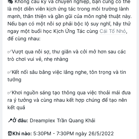
🎭 Không cầu kỳ và chuyên nghiệp, bạn cũng có thể
là một diễn viên kịch ứng tác trong môi trường lành
mạnh, thân thiện và gần gũi của môn nghệ thuật này.
Nếu bạn có một nỗi sợ phải bộc lộ suy nghĩ, hãy thử
ngay một buổi học Kịch Ứng Tác cùng
Cái Tổ Nhỏ
,
để cùng nhau:
✅Vượt qua nỗi sợ, thư giãn và cởi mở hơn sau các
trò chơi vui vẻ, nhẹ nhàng
✅Kết nối sâu bằng việc lắng nghe, tôn trọng và tin
tưởng
✅Khơi nguồn sáng tạo thông qua việc thoải mái đưa
ra ý tưởng và cùng nhau kết hợp chúng để tạo nên
kết quả
📍Ở đâu:
Dreamplex Trần Quang Khải
⏰Khi nào:
5:30PM - 7:30PM ngày 26/5/2022