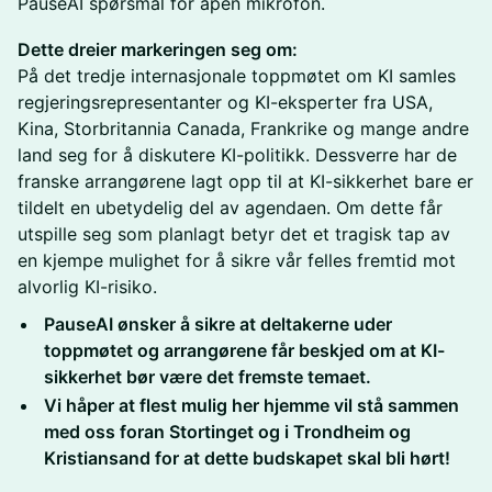
PauseAI spørsmål for åpen mikrofon.
Dette dreier markeringen seg om:
På det tredje internasjonale toppmøtet om KI samles
regjeringsrepresentanter og KI-eksperter fra USA,
Kina, Storbritannia Canada, Frankrike og mange andre
land seg for å diskutere KI-politikk. Dessverre har de
franske arrangørene lagt opp til at KI-sikkerhet bare er
tildelt en ubetydelig del av agendaen. Om dette får
utspille seg som planlagt betyr det et tragisk tap av
en kjempe mulighet for å sikre vår felles fremtid mot
alvorlig KI-risiko.
PauseAI ønsker å sikre at deltakerne uder
toppmøtet og arrangørene får beskjed om at KI-
sikkerhet bør være det fremste temaet.
Vi håper at flest mulig her hjemme vil stå sammen
med oss foran Stortinget og i Trondheim og
Kristiansand for at dette budskapet skal bli hørt!