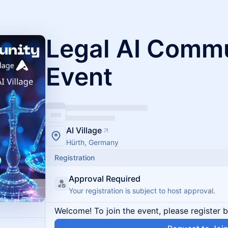
Legal AI Comm
Event
AI Village
Hürth, Germany
Registration
Approval Required
Your registration is subject to host approval.
Welcome! To join the event, please register 