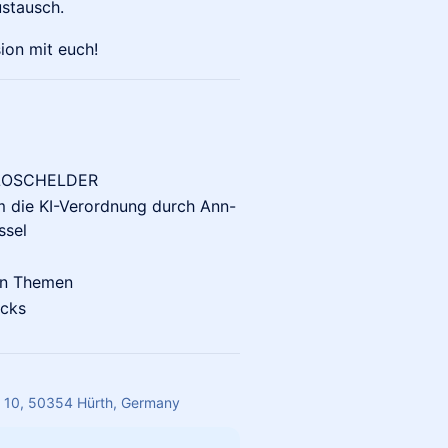
stausch.
ion mit euch!
d LOSCHELDER
m die KI-Verordnung durch Ann-
ssel
en Themen
acks
e 10, 50354 Hürth, Germany