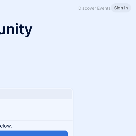
Sign In
Discover Events
unity
below.