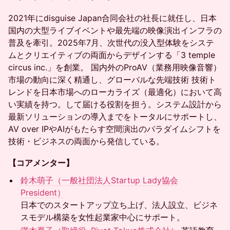
2021年にdisguise Japan合同会社の社長に就任し、日本
国内の大型ライブイベントや最先端の映像演出インフラの
普及を牽引。2025年7月、次世代の没入型体験をシステ
ムとクリエイティブの両面からデザインする「3 temple
circus inc.」を創業。 国内外のProAV（業務用映像音響）
市場の動向に深く精通し、グローバルな先端技術 技術ト
レンドを日本市場へのローカライズ（最適化）において高
い実績を持つ。して届ける役割を担う。システム設計から
最新ソリューションの導入までをトータルにサポートし、
AV over IPやAIがもたらす空間演出のパラダイムシフトを
技術・ビジネスの両面から発信している。
【コアメンター】
鈴木萌子（一般社団法人Startup Lady協会
President）
日本でのスタートアップ立ち上げ、法人設立、ビジネ
スモデル構築を女性起業家中心にサポート。