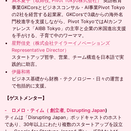
満木夏子（取締役, Pivot Tokyo株式会社）
英語教育
事業GKCorsとビジネスコンサル・AI事業Pivot Tokyo
の2社を経営する起業家。GKCorsで3歳からの海外名
門校進学を支援しながら、Pivot TokyoではAIカンフ
ァレンス「AIBB Tokyo」の主宰と企業の米国進出支援
を手がける、子育て中のワーママ。
星野佳史（株式会社テイラーイノベーションズ
Representative Director）
スタートアップ哲学、営業、チーム構造を日本語で実
践的に助言。
伊藤和将
ビジネス基礎から財務・テクノロジー・日々の運営ま
で包括的に支援。
【ゲストメンター】
‐ ロメロ・ティム（ 創立者, Disrupting Japan
)
ティムは「Disrupting Japan」ポッドキャストのホスト
であり、30年以上にわたり複数のスタートアップを設立