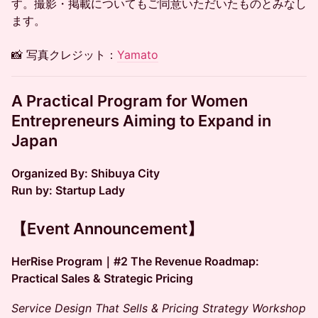
す。撮影・掲載についてもご同意いただいたものとみなし
ます。
📸 写真クレジット：
Yamato
A Practical Program for Women
Entrepreneurs Aiming to Expand in
Japan
Organized By: Shibuya City
Run by: Startup Lady
【Event Announcement】
HerRise Program｜#2 The Revenue Roadmap:
Practical Sales & Strategic Pricing
Service Design That Sells & Pricing Strategy Workshop