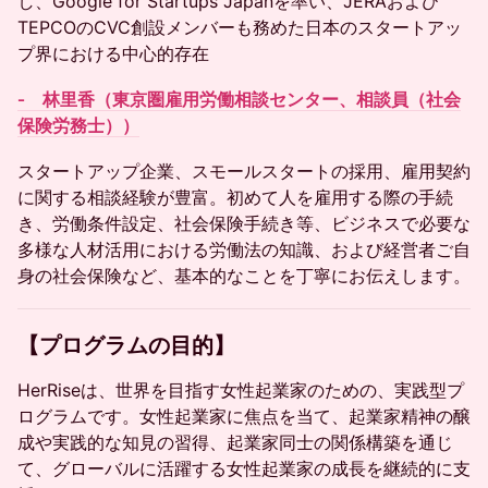
し、Google for Startups Japanを率い、JERAおよび
TEPCOのCVC創設メンバーも務めた日本のスタートアッ
プ界における中心的存在
‐ 林里香（東京圏雇用労働相談センター、相談員（社会
保険労務士））
スタートアップ企業、スモールスタートの採用、雇用契約
に関する相談経験が豊富。初めて人を雇用する際の手続
き、労働条件設定、社会保険手続き等、ビジネスで必要な
多様な人材活用における労働法の知識、および経営者ご自
身の社会保険など、基本的なことを丁寧にお伝えします。
​【プログラムの目的】
HerRiseは、世界を目指す女性起業家のための、実践型プ
ログラムです。女性起業家に焦点を当て、起業家精神の醸
成や実践的な知見の習得、起業家同士の関係構築を通じ
て、グローバルに活躍する女性起業家の成長を継続的に支