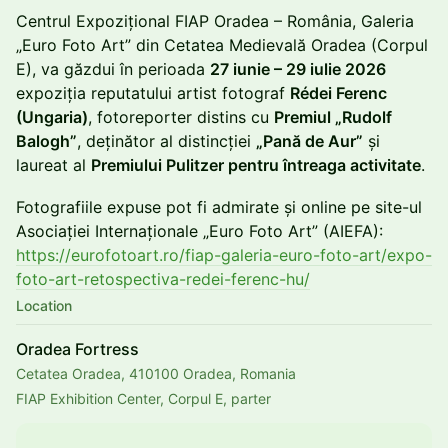
Centrul Expozițional FIAP Oradea – România, Galeria
„Euro Foto Art” din Cetatea Medievală Oradea (Corpul
E), va găzdui în perioada
27 iunie – 29 iulie 2026
expoziția reputatului artist fotograf
Rédei Ferenc
(Ungaria)
, fotoreporter distins cu
Premiul „Rudolf
Balogh”
, deținător al distincției
„Pană de Aur”
și
laureat al
Premiului Pulitzer pentru întreaga activitate
.
Fotografiile expuse pot fi admirate și online pe site-ul
Asociației Internaționale „Euro Foto Art” (AIEFA):
https://eurofotoart.ro/fiap-galeria-euro-foto-art/expo-
foto-art-retospectiva-redei-ferenc-hu/
Location
Oradea Fortress
Cetatea Oradea, 410100 Oradea, Romania
FIAP Exhibition Center, Corpul E, parter