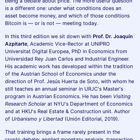
being a debate about price. The more useful question
is a different one: under what conditions does an
asset become money, and which of those conditions
Bitcoin is — or is not — meeting today.
In this third edition we sit down with
Prof. Dr. Joaquín
Azpitarte
, Academic Vice-Rector at UNIPRO
Universitat Digital Europea, PhD in Economics from
Universidad Rey Juan Carlos and Industrial Engineer.
His academic work has developed within the tradition
of the Austrian School of Economics under the
direction of Prof. Jesús Huerta de Soto, with whom he
still teaches an annual seminar in URJC's Master's
program in Austrian Economics. He has been
Visiting
Research Scholar
at NYU's Department of Economics
and at HKU's Real Estate & Construction unit. Author
of
Urbanismo y Libertad
(Unión Editorial, 2019).
That training brings a frame rarely present in the
crypto debate: applied monetary analysis, transaction