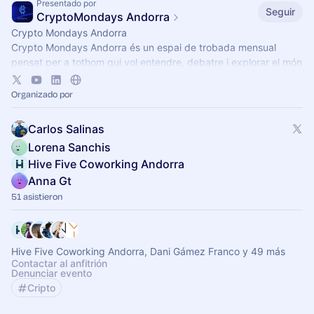
Presentado por
Seguir
CryptoMondays Andorra
Crypto Mondays Andorra
Crypto Mondays Andorra és un espai de trobada mensual
pensat per a tothom qui vol entendre, debatre i explorar el món
dels actius digitals i la tecnologia blockchain.
Organizado por
Carlos Salinas
Lorena Sanchis
Hive Five Coworking Andorra
Anna Gt
51 asistieron
Hive Five Coworking Andorra, Dani Gámez Franco y 49 más
Contactar al anfitrión
Denunciar evento
Cripto