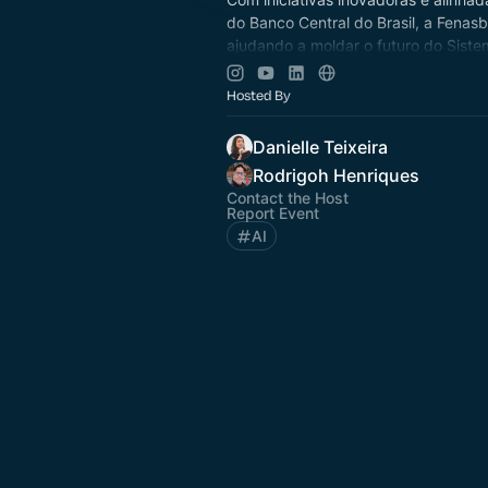
do Banco Central do Brasil, a Fenas
ajudando a moldar o futuro do Siste
Nacional.
Hosted By
Confira o calendário de eventos!
Danielle Teixeira
Rodrigoh Henriques
Contact the Host
Report Event
AI