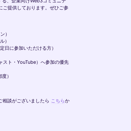
営する、企業向けWeb3コミュニテ
にご提供しております。ぜひご参
イン）
アル）
指定日に参加いただける方）
ト・YouTube）へ参加の優先
都度）
質問やご相談がございましたら
こちら
か