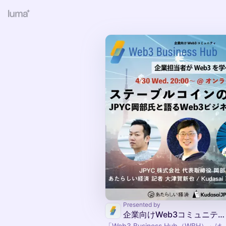
Presented by
企業向けWeb3コミュニティ「Web3 Business Hub（WBH）」
「Web3 Business Hub（WBH）