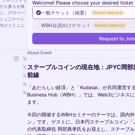
Welcome! Please choose your desired ticket 
れから参入を検
一般チケット（抽選）
に、グローバ
Require Approval
ミュニケーシ
WBH会員向けチケット
向けコミュニ
Require Approval
Request to Joi
About Event
ステーブルコインの現在地：
JPYC岡
前線
「あたらしい経済」と「Kudasai」が共同運営す
Business Hub（WBH）」では、Web3ビ
ます。
今回の開催するWBHセミナーのテーマは、国内
ン」です。ゲストに、日本円ステーブルコイン「JP
の代表取締役 岡部典孝氏をお迎えし、ステーブ