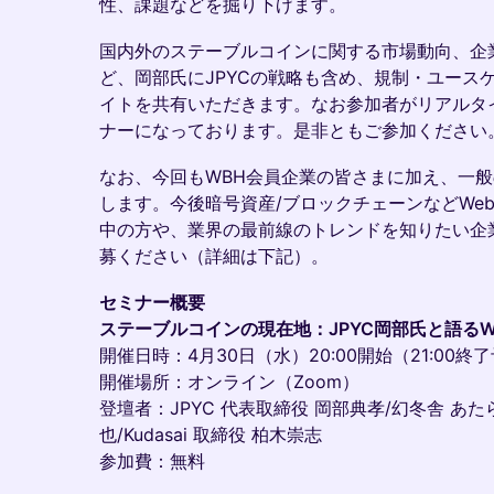
性、課題などを掘り下げます。
国内外のステーブルコインに関する市場動向、企
ど、岡部氏にJPYCの戦略も含め、規制・ユース
イトを共有いただきます。なお参加者がリアルタ
ナーになっております。是非ともご参加ください
なお、今回もWBH会員企業の皆さまに加え、一
します。今後暗号資産/ブロックチェーンなどWe
中の方や、業界の最前線のトレンドを知りたい企
募ください（詳細は下記）。
セミナー概要
ステーブルコインの現在地：JPYC岡部氏と語るW
開催日時：4月30日（水）20:00開始（21:00終
開催場所：オンライン（Zoom）
登壇者：JPYC 代表取締役 岡部典孝/幻冬舎 あた
也/Kudasai 取締役 柏木崇志
参加費：無料