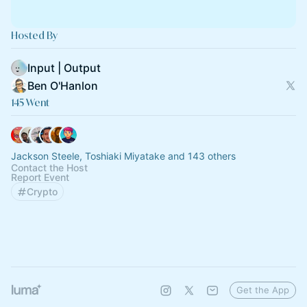
Hosted By
Input | Output
Ben O'Hanlon
145 Went
Jackson Steele, Toshiaki Miyatake and 143 others
Contact the Host
Report Event
Crypto
Get the App