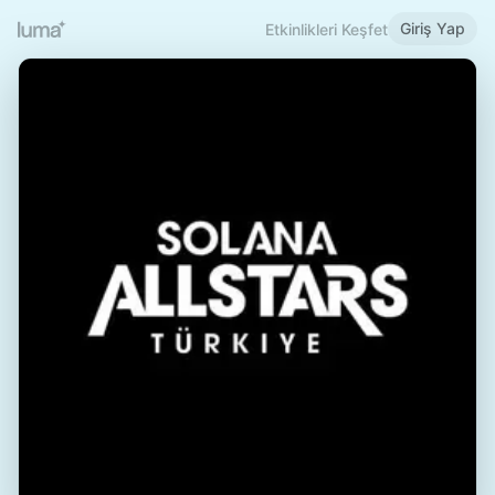
Giriş Yap
Etkinlikleri Keşfet