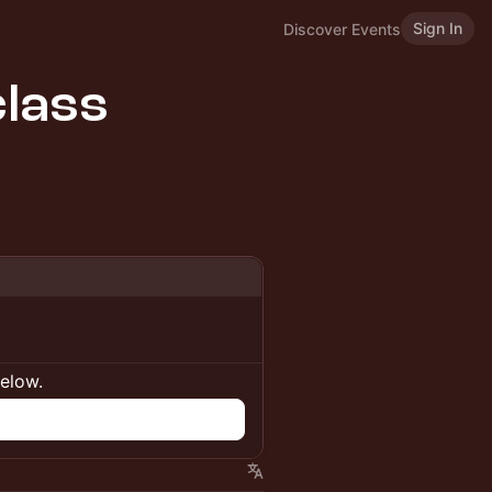
Sign In
Discover Events
lass
below.