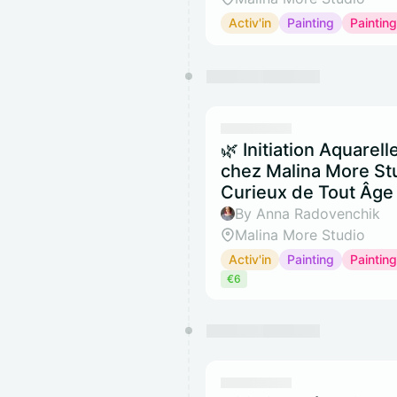
Activ'in
Painting
Painting
🌿 Initiation Aquarell
chez Malina More Stu
Curieux de Tout Âge
By Anna Radovenchik
Malina More Studio
Activ'in
Painting
Painting
€6