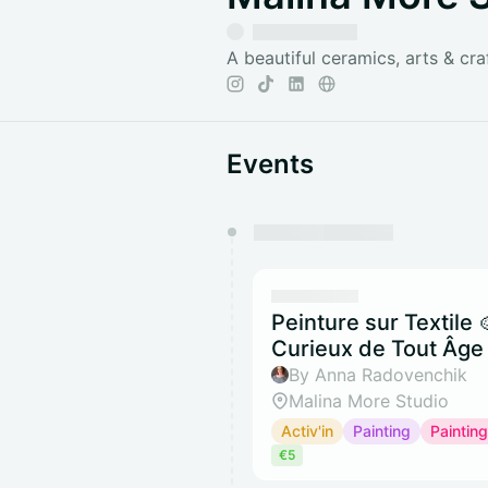
A beautiful ceramics, arts & cra
Events
You have 0 events pending a
They will show up on the schedu
Peinture sur Textile 
Curieux de Tout Âge
By Anna Radovenchik
Malina More Studio
Activ'in
Painting
Painting
€5