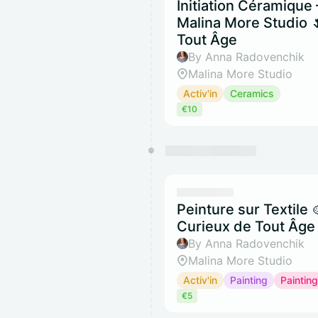
Initiation Céramique 
Malina More Studio 
Tout Âge
By Anna Radovenchik
Malina More Studio
Activ'in
Ceramics
€10
Peinture sur Textile 
Curieux de Tout Âge
By Anna Radovenchik
Malina More Studio
Activ'in
Painting
Painting
€5