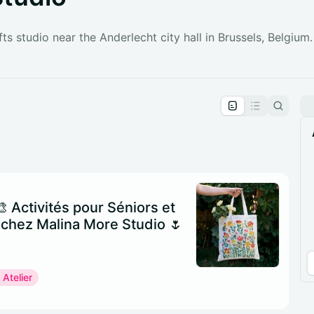
fts studio near the Anderlecht city hall in Brussels, Belgium.
pproval by the calendar admin.
le once approved
🎨 Activités pour Séniors et
 chez Malina More Studio 🌷
 Atelier