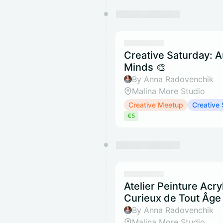
Creative Saturday: A
Minds 🎨
By Anna Radovenchik
Malina More Studio
Creative Meetup
Creative
€5
Atelier Peinture Acry
Curieux de Tout Âge 
By Anna Radovenchik
Malina More Studio